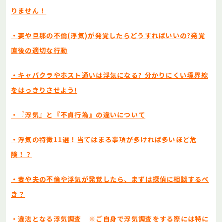
りません！
・妻や旦那の不倫(浮気)が発覚したらどうすればいいの?発覚
直後の適切な行動
・キャバクラやホスト通いは浮気になる? 分かりにくい境界線
をはっきりさせよう!
・『浮気』と『不貞行為』の違いについて
・浮気の特徴11選！当てはまる事項が多ければ多いほど危
険！？
・妻や夫の不倫や浮気が発覚したら、まずは探偵に相談するべ
き？
・違法となる浮気調査 ※ご自身で浮気調査をする際には特に