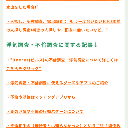
家出をした場合!”
・人探し、所在調査、家出調査：”もう一度会いたい!〇〇年前
の人探し調査!初恋の人探しや、旧友に会いたいなど。”
浮気調査・不倫調査に関する記事
↓
・”Beerus(ビルス)の不倫調査・浮気調査について詳しくは
こちらをクリック”
・浮気調査・不倫調査に使えるグッズやアプリのご紹介
・不倫や浮気はマッチングアプリから
・妻の浮気や不倫の行動パターンについて
・不倫相手の【既婚者とは知らなかった】という主張！関係あ