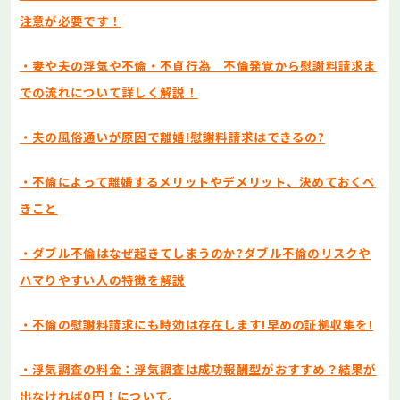
注意が必要です！
・妻や夫の浮気や不倫・不貞行為 不倫発覚から慰謝料請求ま
での流れについて詳しく解説！
・夫の風俗通いが原因で離婚!慰謝料請求はできるの?
・不倫によって離婚するメリットやデメリット、決めておくべ
きこと
・ダブル不倫はなぜ起きてしまうのか?ダブル不倫のリスクや
ハマりやすい人の特徴を解説
・不倫の慰謝料請求にも時効は存在します!早めの証拠収集を!
・浮気調査の料金：浮気調査は成功報酬型がおすすめ？結果が
出なければ0円！について。