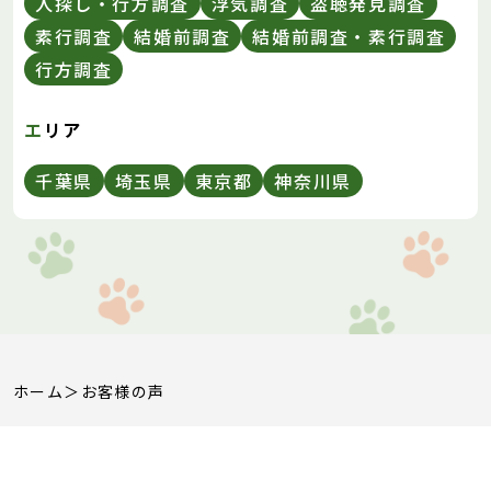
人探し・行方調査
浮気調査
盗聴発見調査
素行調査
結婚前調査
結婚前調査・素行調査
行方調査
エリア
千葉県
埼玉県
東京都
神奈川県
ホーム
お客様の声
©2022 by
総合探偵社Beerus
All rights reserved