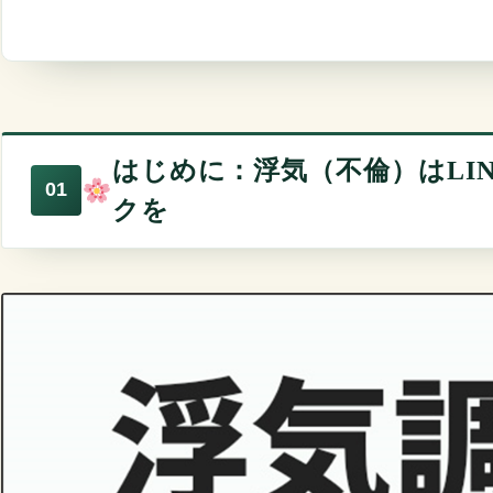
『5-5 弁護士に相談すべきタイミング』
『6-3 「慎重にチェックを」の先にある、確実な安心』
『7-1 LINEの違和感は“思い過ごし”とは限らない』
『5-6 探偵の介入が必要なケースとは』
『7-2 やってはいけない行動は、未来の選択肢を狭めて
『7-3 証拠の強さがあなたの立場を守る』
はじめに：浮気（不倫）はLI
『7-4 ひとりで抱え込まなくていい。専門家の力を借り
クを
ご相談は24時間受付中｜まずはお気軽にお問い合わせく