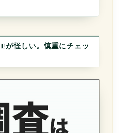
しまう』
NEが怪しい。慎重にチェッ
るという選択』
ださい。