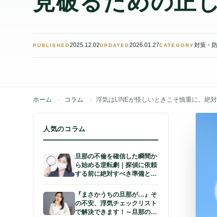
2025.12.02
2026.01.27
対策・
PUBLISHED
UPDATED
CATEGORY
ホーム
コラム
浮気はLINEが怪しいときこそ慎重に。
人気のコラム
旦那の不倫を確信した瞬間か
ら始める逆転劇｜探偵に依頼
する前に絶対すべき準備と
は？
『まさかうちの旦那が…』そ
の不安、浮気チェックリスト
で解決できます！～旦那の怪