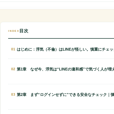
目次
INDEX
はじめに：浮気（不倫）はLINEが怪しい。慎重にチェッ
第1章 なぜ今、浮気は“LINEの違和感”で気づく人が増
『1-1 LINEが浮気の入り口になりやすい理由』
『1-2 実際の浮気相談で最も多いのは”LINEの変化”』
第2章 まず“ログインせずに”できる安全なチェック｜
『1-3 LINEから浮気が発覚した典型例』
『2-1 スマホの扱い方の変化からわかるサイン』