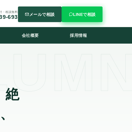
受付・相談無料
メールで相談
LINEで相談
39-693
会社概要
採用情報
。絶
、