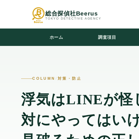
総合探偵社Beerus
TOKYO DETECTIVE AGENCY
ホーム
調査項目
COLUMN
/
対策・防止
浮気はLINEが
対にやってはい
見破るための正