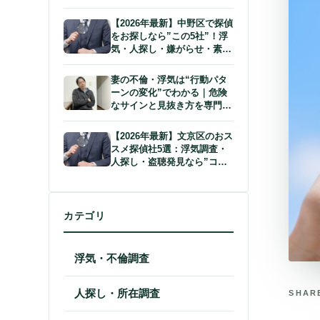
しい行動ランキング～
【2026年最新】中野区で探偵
をお探しなら”この5社”！浮
気・人探し・嫌がらせ・素行
調査に強いおすすめ探偵事務
所を紹介
妻の不倫・浮気は“行動パタ
ーンの変化”でわかる｜危険
なサインと見抜き方を専門家
が徹底解説！
【2026年最新】文京区のおス
スメ探偵社5選：浮気調査・
人探し・盗聴発見なら”コ
コ”！
カテゴリ
浮気・不倫調査
人探し・所在調査
SHAR