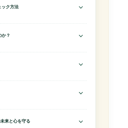
い』
ェック方法
』
のか？
方法”』
由”』
の注意点』
イン』
の未来と心を守る