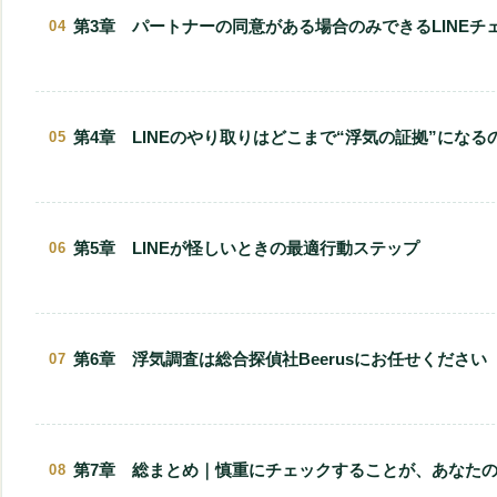
『1-4 LINEの違和感は“あなたの感覚”が正しいことが多
『2-2 LINE通知まわりの変化に隠れる兆候』
第3章 パートナーの同意がある場合のみできるLINEチ
『2-3 返信速度・文体・時間帯の違和感』
『3-1 非表示リスト・ブロックリストの安全な確認手順
『2-4 ここで絶対に“問い詰めてはいけない”理由』
『3-2 表示名変更・通知オフなど“隠し技”の見破り方』
第4章 LINEのやり取りはどこまで“浮気の証拠”になる
『2-5 慎重に進めないと証拠隠滅が起こるメカニズム』
『3-3 怪しいメッセージの典型パターン』
『4-1 弁護士も見る“証拠の境界線”：肉体関係の推認』
『3-4 スクショを残すときの注意点と“証拠としての保存
『4-2 強い証拠になるLINE／弱い証拠で終わるLINE』
第5章 LINEが怪しいときの最適行動ステップ
『3-5 同意が得られないときに“無理に見てはいけない理
『4-3 LINEだけでは足りない場合に必要な追加証拠』
『5-1 まずは“違和感のメモ化”から始める』
『4-4 違法にならない証拠の集め方』
『5-2 安全にできる範囲のチェックを順番に行う』
第6章 浮気調査は総合探偵社Beerusにお任せください
『4-5 LINE証拠が調停・裁判で評価される条件とは』
『5-3 感情的に動かないための心の整理術』
『6-1 総合探偵社BeerusがLINE×浮気調査に強い理由』
『5-4 自力調査の限界と、危険なラインを越えないため
『6-2 LINEが怪しいとき、探偵へ相談すべき具体的なサ
第7章 総まとめ｜慎重にチェックすることが、あなた