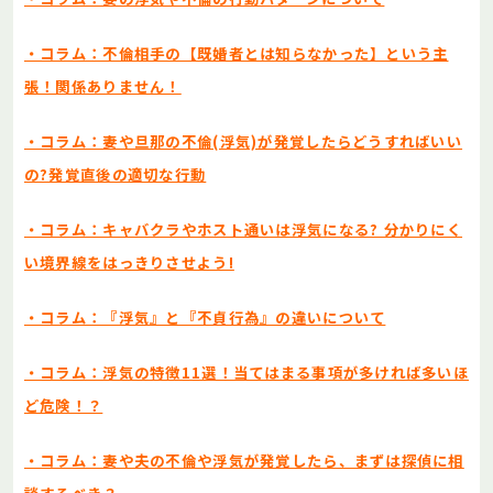
・コラム：不倫相手の【既婚者とは知らなかった】という主
張！関係ありません！
・コラム：妻や旦那の不倫(浮気)が発覚したらどうすればいい
の?発覚直後の適切な行動
・コラム：キャバクラやホスト通いは浮気になる? 分かりにく
い境界線をはっきりさせよう!
・コラム：『浮気』と『不貞行為』の違いについて
・コラム：浮気の特徴11選！当てはまる事項が多ければ多いほ
ど危険！？
・コラム：妻や夫の不倫や浮気が発覚したら、まずは探偵に相