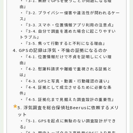
・『3-1. 無断でGPSを使うことが問題になる理
由』
・『3-2. プライバシー侵害や違法性が問われるケー
ス』
・『3-3. スマホ・位置情報アプリ利用の注意点』
・『3-4. 自分で調査を進めた場合に起こりやすい
トラブル』
・『3-5. 焦って行動すると不利になる理由』
4. GPSの記録は浮気・不倫の証拠になるのか
・『4-1. 位置情報だけで不貞を証明しにくい理
由』
・『4-2. 慰謝料請求や離婚で重視される証拠と
は』
・『4-3. GPSと写真・動画・行動確認の違い』
・『4-4. 証拠として成立させるために必要な条
件』
・『4-5. 証拠化まで見据えた調査設計の重要性』
5. 浮気調査を総合探偵社Beerusに依頼するメリ
ット
・『5-1. GPSを起点に無駄のない調査設計ができ
る』
・『5-2. 国内トップクラス高性能GPSにより見失