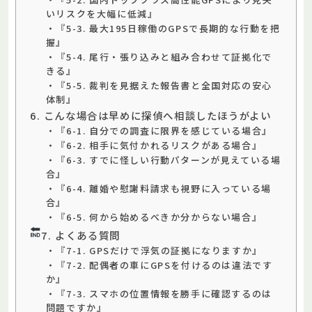
いリスクを大幅に低減』
・『5-3. 最大195日稼働のGPSで長期的な行動を把
握』
・『5-4. 尾行・張り込みと組み合わせて証拠化で
きる』
・『5-5. 裁判を見据えた報告書と全国対応の安心
体制』
6. こんな場合は早めに探偵へ相談したほうがよい
・『6-1. 自分での調査に限界を感じている場合』
・『6-2. 相手に気付かれるリスクがある場合』
・『6-3. すでに怪しい行動パターンが見えている場
合』
・『6-4. 離婚や慰謝料請求も視野に入っている場
合』
・『6-5. 何から始めるべきか分からない場合』
7. よくある質問
・『7-1. GPSだけで浮気の証拠になりますか』
・『7-2. 配偶者の車にGPSを付けるのは違法です
か』
・『7-3. スマホの位置情報を勝手に確認するのは
問題ですか』