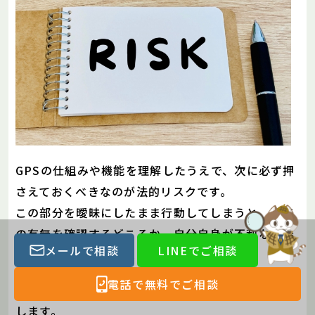
GPSの仕組みや機能を理解したうえで、次に必ず押
さえておくべきなのが法的リスクです。
この部分を曖昧にしたまま行動してしまうと、浮気
の有無を確認するどころか、自分自身が不利な立場
メールで相談
LINEでご相談
になる可能性もあります。
電話で無料でご相談
ここでは、実際に問題になりやすいポイントを整理
します。