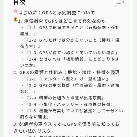
目次
はじめに：GPSと浮気調査について
1. 浮気調査でGPSはどこまで有効なのか
・『1-1. GPSで把握できること（行動傾向・移動
履歴）』
・『1-2. GPSだけでは分からないこと（接触・滞
在内容）』
・『1-3. GPSが役立つ場面と向いていない場面』
・『1-4. なぜGPSは「補助情報」にとどまりやす
いのか』
2. GPSの種類と仕組み｜機能・精度・特徴を整理
・『2-1. リアルタイム型とロガー型の違い』
・『2-2. GPSの主な機能（位置確認・履歴・通知
など）』
・『2-3. 精度の仕組みと誤差が出る原因』
・『2-4. 小型化・バッテリー・設置性の特徴』
・『2-5. 機能が充実していても証拠として十分とは
限らない理由』
3. 配偶者の車やスマホにGPSを使う前に知ってお
きたい法的リスク