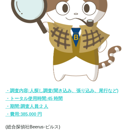
・調査内容:人探し調査(聞き込み、張り込み、尾行など)
・トータル使用時間:45 時間
・期間:調査人員:2 人
・費用:385,000 円
(総合探偵社Beerus‐ビルス)