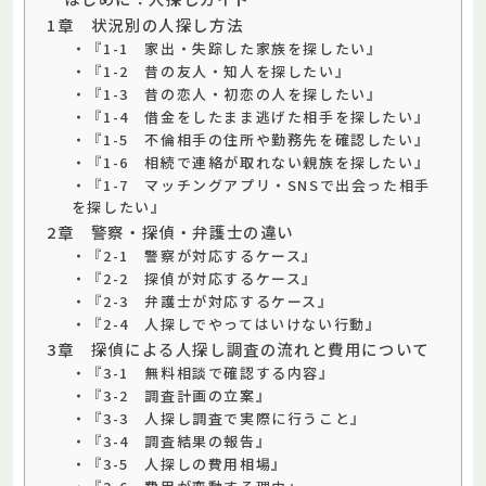
1章 状況別の人探し方法
・『1-1 家出・失踪した家族を探したい』
・『1-2 昔の友人・知人を探したい』
・『1-3 昔の恋人・初恋の人を探したい』
・『1-4 借金をしたまま逃げた相手を探したい』
・『1-5 不倫相手の住所や勤務先を確認したい』
・『1-6 相続で連絡が取れない親族を探したい』
・『1-7 マッチングアプリ・SNSで出会った相手
を探したい』
2章 警察・探偵・弁護士の違い
・『2-1 警察が対応するケース』
・『2-2 探偵が対応するケース』
・『2-3 弁護士が対応するケース』
・『2-4 人探しでやってはいけない行動』
3章 探偵による人探し調査の流れと費用について
・『3-1 無料相談で確認する内容』
・『3-2 調査計画の立案』
・『3-3 人探し調査で実際に行うこと』
・『3-4 調査結果の報告』
・『3-5 人探しの費用相場』