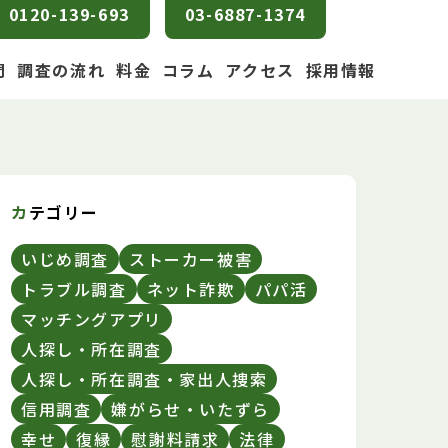
0120-139-693
03-6887-1374
問
調査の流れ
料金
コラム
アクセス
採用情報
カテゴリー
いじめ調査
ストーカー被害
トラブル調査
ネット詐欺
パパ活
マッチングアプリ
人探し・所在調査
人探し・所在調査・家出人捜索
信用調査
嫌がらせ・いたずら
幸せ
復縁
慰謝料請求
法律