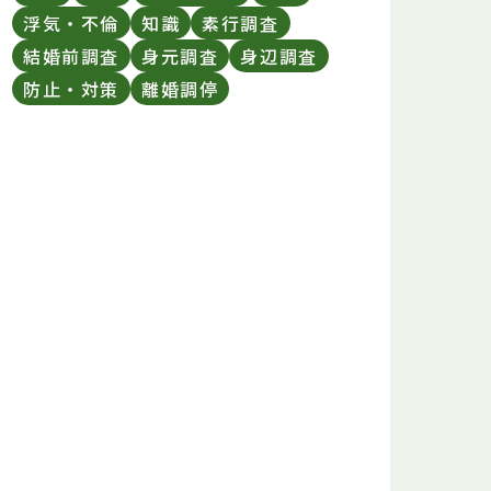
浮気・不倫
知識
素行調査
結婚前調査
身元調査
身辺調査
防止・対策
離婚調停