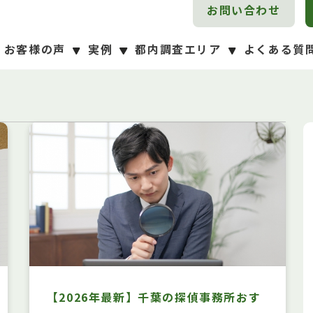
お問い合わせ
お客様の声
実例
都内調査エリア
よくある質
千葉県
千葉県
江戸川区
すべて
東京都
神奈川県
埼玉県
すべて
東京都
神奈川県
埼玉県
大田区
杉並区
足立区
中野区
世田谷区
墨田区
江東区
荒川区
渋谷区
北区
千代田区
品川区
中央区
台東区
板橋区
港区
豊島区
練馬区
文京区
葛飾区
目黒区
新宿区
【2026年最新】千葉の探偵事務所おす