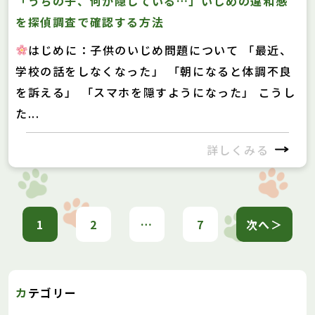
「うちの子、何か隠している…」いじめの違和感
を探偵調査で確認する方法
はじめに：子供のいじめ問題について 「最近、
学校の話をしなくなった」 「朝になると体調不良
を訴える」 「スマホを隠すようになった」 こうし
た...
詳しくみる
投
1
2
…
7
次へ＞
稿
の
ペ
カテゴリー
ー
ジ