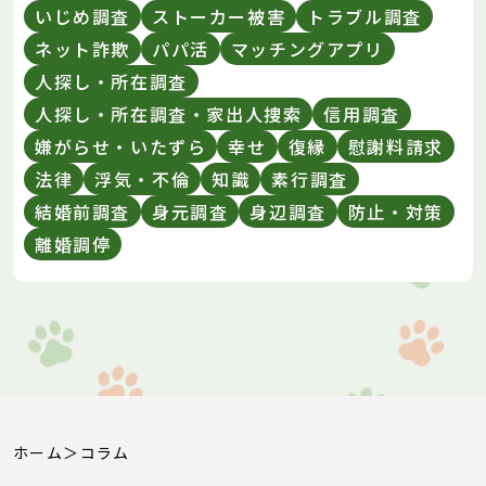
いじめ調査
ストーカー被害
トラブル調査
送
ネット詐欺
パパ活
マッチングアプリ
り
人探し・所在調査
人探し・所在調査・家出人捜索
信用調査
嫌がらせ・いたずら
幸せ
復縁
慰謝料請求
法律
浮気・不倫
知識
素行調査
結婚前調査
身元調査
身辺調査
防止・対策
離婚調停
ホーム
コラム