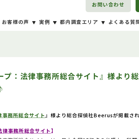
お問い合わせ
お客様の声
実例
都内調査エリア
よくある質
千葉県
千葉県
江戸川区
すべて
東京都
神奈川県
埼玉県
すべて
東京都
神奈川県
埼玉県
大田区
杉並区
足立区
中野区
世田谷区
墨田区
江東区
荒川区
渋谷区
北区
千代田区
品川区
中央区
台東区
板橋区
港区
豊島区
練馬区
文京区
葛飾区
目黒区
新宿区
プ：法律事務所総合サイト』様より総合
♪
律事務所総合サイト
』様より総合探偵社Beerusが掲載さ
法律事務所総合サイト
】