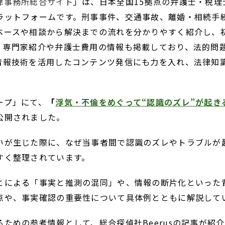
律事務所総合サイト
」は、日本全国15拠点の弁護士・税
ラットフォームです。刑事事件、交通事故、離婚・相続手
ベースや相談から解決までの流れを分かりやすく紹介し、
。専門家紹介や弁護士費用の情報も掲載しており、法的問
情報技術を活用したコンテンツ発信にも力を入れ、法律知
ープ」にて、
「
浮気・不倫をめぐって“認識のズレ”が起き
公開されました。
いが生じた際に、なぜ当事者間で認識のズレやトラブルが
すく整理されています。
とによる「事実と推測の混同」や、情報の断片化といった
点や、事実確認の重要性について具体例とともに解説して
ための参考情報として、総合探偵社Beerusの記事が紹