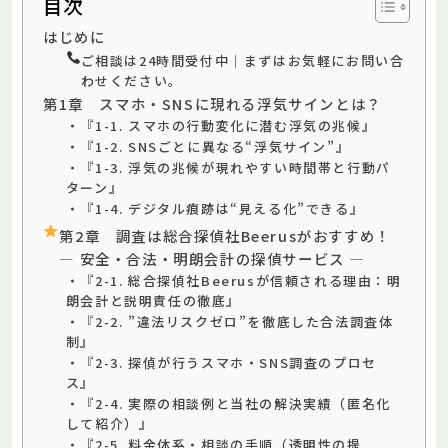
目次
はじめに
ご相談は24時間受付中｜まずはお気軽にお問い合
わせください。
第1章 スマホ・SNSに現れる浮気サインとは？
・『1-1. スマホの行動変化に潜む浮気の兆候』
・『1-2. SNSごとに異なる“浮気サイン”』
・『1-3. 浮気の兆候が現れやすい時間帯と行動パ
ターン』
・『1-4. デジタル痕跡は“見える化”できる』
第2章 調査は総合探偵社Beerusがおすすめ！
— 安全・合法・明朗会計の探偵サービス —
・『2-1. 総合探偵社Beerusが信頼される理由：明
朗会計と説明責任の徹底』
・『2-2. ”違法リスクゼロ”を徹底した合法調査体
制』
・『2-3. 探偵が行うスマホ・SNS調査のプロセ
ス』
・『2-4. 実際の相談例と当社の解決実績（匿名化
して紹介）』
・『2-5. 料金体系・相談の手順（透明性の提