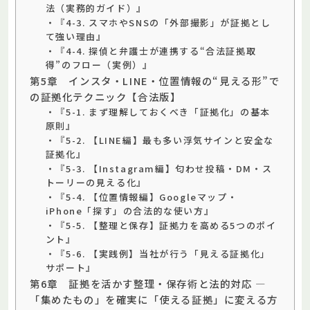
法（実務的ガイド）』
・『4-3. スマホやSNSの「外部撮影」が証拠とし
て強い理由』
・『4-4. 探偵と弁護士が連携する“合法証拠取
得”のフロー（実例）』
第5章 インスタ・LINE・位置情報の“見える形”で
の証拠化テクニック【合法版】
・『5-1. まず理解しておくべき「証拠化」の基本
原則』
・『5-2. 【LINE編】最も多い浮気サインと安全な
証拠化』
・『5-3. 【Instagram編】匂わせ投稿・DM・ス
トーリーの見える化』
・『5-4. 【位置情報編】Googleマップ・
iPhone「探す」の合法的な使い方』
・『5-5. 【整理と保存】証拠力を高める5つのポイ
ント』
・『5-6. 【実践例】当社が行う「見える証拠化」
サポート』
第6章 証拠を活かす整理・保存術と法的対応 —
「集めたもの」を確実に「使える証拠」に変える方