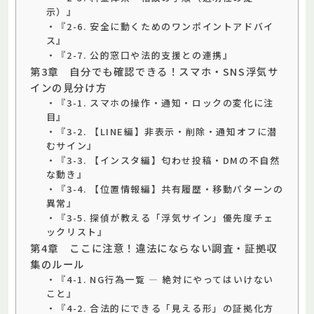
示）』
・『2-6. 安全に動くためのワンポイントアドバイ
ス』
・『2-7. 公的窓口や法的支援との連携』
第3章 自分でも確認できる！スマホ・SNS浮気サ
インの見分け方
・『3-1. スマホの操作・通知・ロックの変化に注
目』
・『3-2. 【LINE編】非表示・削除・通知オフに潜
むサイン』
・『3-3. 【インスタ編】匂わせ投稿・DMの不自然
な動き』
・『3-4. 【位置情報編】共有履歴・移動パターンの
異常』
・『3-5. 探偵が教える「浮気サイン」優先度チェ
ックリスト』
第4章 ここに注意！違法にならない調査・証拠収
集のルール
・『4-1. NG行為一覧 — 絶対にやってはいけない
こと』
・『4-2. 合法的にできる「見える形」の証拠化方