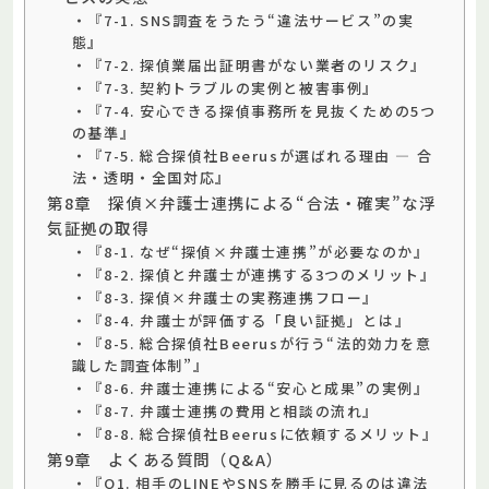
・『7-1. SNS調査をうたう“違法サービス”の実
態』
・『7-2. 探偵業届出証明書がない業者のリスク』
・『7-3. 契約トラブルの実例と被害事例』
・『7-4. 安心できる探偵事務所を見抜くための5つ
の基準』
・『7-5. 総合探偵社Beerusが選ばれる理由 — 合
法・透明・全国対応』
第8章 探偵×弁護士連携による“合法・確実”な浮
気証拠の取得
・『8-1. なぜ“探偵×弁護士連携”が必要なのか』
・『8-2. 探偵と弁護士が連携する3つのメリット』
・『8-3. 探偵×弁護士の実務連携フロー』
・『8-4. 弁護士が評価する「良い証拠」とは』
・『8-5. 総合探偵社Beerusが行う“法的効力を意
識した調査体制”』
・『8-6. 弁護士連携による“安心と成果”の実例』
・『8-7. 弁護士連携の費用と相談の流れ』
・『8-8. 総合探偵社Beerusに依頼するメリット』
第9章 よくある質問（Q&A）
・『Q1. 相手のLINEやSNSを勝手に見るのは違法