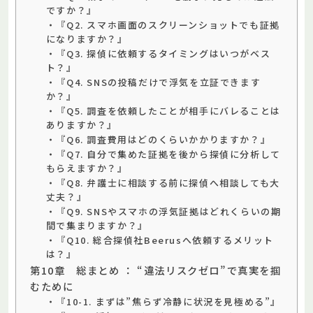
ですか？』
・『Q2. スマホ画面のスクリーンショットでも証拠
になりますか？』
・『Q3. 探偵に依頼するタイミングはいつがベス
ト？』
・『Q4. SNSの投稿だけで浮気を立証できます
か？』
・『Q5. 調査を依頼したことが相手にバレることは
ありますか？』
・『Q6. 調査費用はどのくらいかかりますか？』
・『Q7. 自分で集めた証拠を後から探偵に分析して
もらえますか？』
・『Q8. 弁護士に相談する前に探偵へ相談しても大
丈夫？』
・『Q9. SNSやスマホの浮気証拠はどれくらいの期
間で集まりますか？』
・『Q10. 総合探偵社Beerusへ依頼するメリット
は？』
第10章 総まとめ ： “違法リスクゼロ”で真実を掴
むために
・『10-1. まずは”焦らず冷静に状況を見極める”』