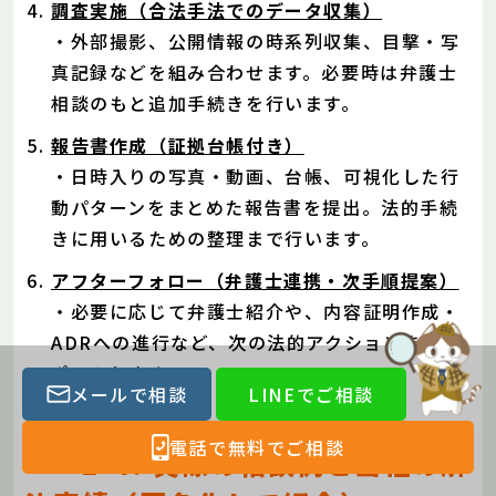
調査実施（合法手法でのデータ収集）
・外部撮影、公開情報の時系列収集、目撃・写
真記録などを組み合わせます。必要時は弁護士
相談のもと追加手続きを行います。
報告書作成（証拠台帳付き）
・日時入りの写真・動画、台帳、可視化した行
動パターンをまとめた報告書を提出。法的手続
きに用いるための整理まで行います。
アフターフォロー（弁護士連携・次手順提案）
・必要に応じて弁護士紹介や、内容証明作成・
ADRへの進行など、次の法的アクションまでサ
ポートします。
メールで相談
LINEでご相談
電話で無料でご相談
・『2-4. 実際の相談例と当社の解