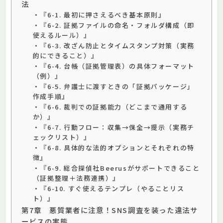
法
・『6-1. 最初に押さえるべき基本原則』
・『6-2. 証拠ファイルの命名・フォルダ構成（即
使えるルール）』
・『6-3. 改ざん防止とタイムスタンプ対策（実務
的にできること）』
・『6-4. 台帳（証拠管理表）の具体フォーマット
（例）』
・『6-5. 弁護士に渡すときの「証拠パッケージ」
作成手順』
・『6-6. 裁判での証拠能力（どこまで通用する
か）』
・『6-7. 行動フロー：収集→保全→提示（実務チ
ェックリスト）』
・『6-8. 具体的な法的オプションとそれぞれの特
徴』
・『6-9. 総合探偵社Beerusがサポートできること
（証拠整理＋法務連携）』
・『6-10. すぐ使えるテンプレ（やることリス
ト）』
第7章 悪質業者に注意！SNS調査を装った違法サ
ービスの実態