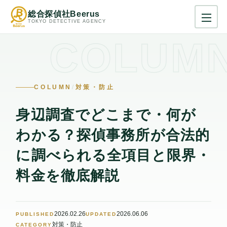
総合探偵社Beerus
TOKYO DETECTIVE AGENCY
COLUMN
/
対策・防止
身辺調査でどこまで・何が
わかる？探偵事務所が合法的
に調べられる全項目と限界・
料金を徹底解説
2026.02.26
2026.06.06
PUBLISHED
UPDATED
対策・防止
CATEGORY