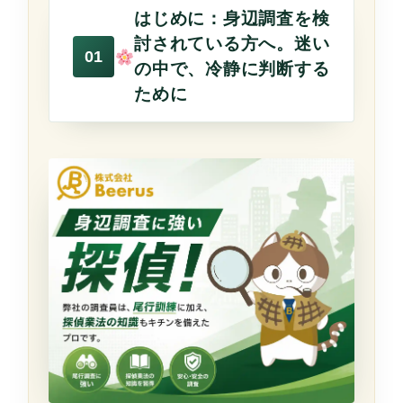
『7-3. 相談時に準備するとよい情
はじめに：身辺調査を検
『6-5. 身辺調査は「疑う行為」で
報』
討されている方へ。迷い
はない』
の中で、冷静に判断する
ために