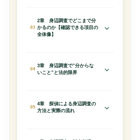
『1-1. 探偵業法に基づく合法調査
のみ実施』
2章 身辺調査でどこまで分
『1-2. 全国対応体制と調査ネット
かるのか【確認できる項目の
ワーク』
全体像】
『1-3. 調査品質と報告書の信頼
『2-1. 現在の生活実態（居住・行
性』
動パターン）』
3章 身辺調査で”分からな
『1-4. 守秘義務と情報管理体制』
『2-2. 勤務実態・職業の裏付け』
いこと”と法的限界
『2-3. 交友関係・異性関係・素
『3-1. 取得できない個人情報』
行』
『3-2. 違法となる調査手法』
4章 探偵による身辺調査の
『2-4. 金銭トラブル・生活水準の
方法と実際の流れ
整合性』
『3-3. 調査には物理的・現実的な
限界がある』
『4-1. 相談・ヒアリング（調査設
『2-5. SNS・インターネット上の
計）』
情報』
『3-4. 「成功率100％」という表