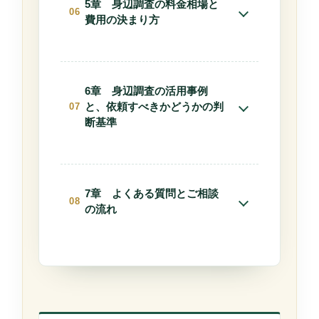
5章 身辺調査の料金相場と
現の危うさ』
『4-2. 事前情報の整理・公開情報
費用の決まり方
『2-6. 反社会的勢力との関係確認
の確認』
（合法範囲）』
『5-1. 身辺調査の費用が変動する
『4-3. 尾行・張り込みによる行動
理由』
確認』
6章 身辺調査の活用事例
『5-2. 一般的な料金目安』
と、依頼すべきかどうかの判
『4-4. 聞き込み調査（合法範囲
断基準
内）』
『5-3. 料金体系の種類』
『6-1. 結婚前の身辺確認』
『4-5. 調査期間と進行管理』
『5-4. 安すぎる見積りに潜むリス
ク』
『6-2. 採用前の身辺調査（企業・
7章 よくある質問とご相談
『4-6. 調査報告書の作成』
個人事業）』
の流れ
『5-5. 見積り時に確認すべき5つ
『4-7. 調査後の判断サポート』
の質問』
『6-3. 交際トラブル・金銭トラブ
『7-1. よくある質問（FAQ）』
ル回避』
『7-2. 相談から調査開始までの流
『6-4. 依頼を慎重に考えるべきケ
れ』
ース』